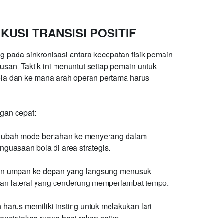
USI TRANSISI POSITIF
 pada sinkronisasi antara kecepatan fisik pemain
san. Taktik ini menuntut setiap pemain untuk
a dan ke mana arah operan pertama harus
ngan cepat:
bah mode bertahan ke menyerang dalam
guasaan bola di area strategis.
 umpan ke depan yang langsung menusuk
ran lateral yang cenderung memperlambat tempo.
arus memiliki insting untuk melakukan lari
nciptakan ruang bagi rekan setim.