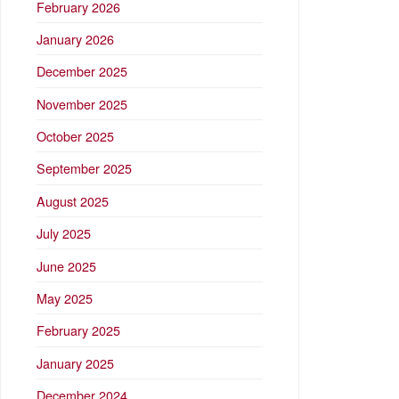
February 2026
January 2026
December 2025
November 2025
October 2025
September 2025
August 2025
July 2025
June 2025
May 2025
February 2025
January 2025
December 2024