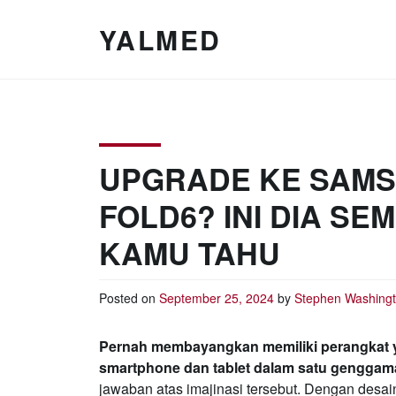
Skip
to
YALMED
content
UPGRADE KE SAMS
FOLD6? INI DIA S
KAMU TAHU
Posted on
September 25, 2024
by
Stephen Washing
Pernah membayangkan memiliki perangkat
smartphone dan tablet dalam satu gengga
jawaban atas imajinasi tersebut. Dengan desain l