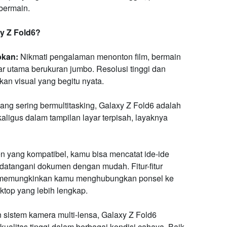
 bermain.
y Z Fold6?
bkan:
Nikmati pengalaman menonton film, bermain
r utama berukuran jumbo. Resolusi tinggi dan
an visual yang begitu nyata.
ng sering bermultitasking, Galaxy Z Fold6 adalah
aligus dalam tampilan layar terpisah, layaknya
 yang kompatibel, kamu bisa mencatat ide-ide
datangani dokumen dengan mudah. Fitur-fitur
de memungkinkan kamu menghubungkan ponsel ke
ktop yang lebih lengkap.
sistem kamera multi-lensa, Galaxy Z Fold6
ualitas tinggi dalam berbagai kondisi cahaya. Baik