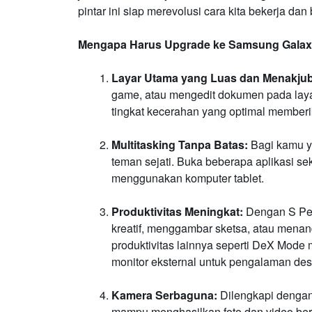
pintar ini siap merevolusi cara kita bekerja dan
Mengapa Harus Upgrade ke Samsung Galax
Layar Utama yang Luas dan Menakju
game, atau mengedit dokumen pada laya
tingkat kecerahan yang optimal memberik
Multitasking Tanpa Batas:
Bagi kamu ya
teman sejati. Buka beberapa aplikasi sek
menggunakan komputer tablet.
Produktivitas Meningkat:
Dengan S Pen
kreatif, menggambar sketsa, atau menan
produktivitas lainnya seperti DeX Mo
monitor eksternal untuk pengalaman des
Kamera Serbaguna:
Dilengkapi dengan 
mampu menghasilkan foto dan video berk