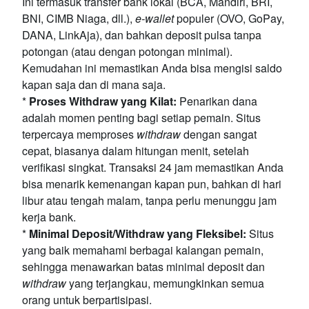
Ini termasuk transfer bank lokal (BCA, Mandiri, BRI,
BNI, CIMB Niaga, dll.),
e-wallet
populer (OVO, GoPay,
DANA, LinkAja), dan bahkan deposit pulsa tanpa
potongan (atau dengan potongan minimal).
Kemudahan ini memastikan Anda bisa mengisi saldo
kapan saja dan di mana saja.
*
Proses Withdraw yang Kilat:
Penarikan dana
adalah momen penting bagi setiap pemain. Situs
terpercaya memproses
withdraw
dengan sangat
cepat, biasanya dalam hitungan menit, setelah
verifikasi singkat. Transaksi 24 jam memastikan Anda
bisa menarik kemenangan kapan pun, bahkan di hari
libur atau tengah malam, tanpa perlu menunggu jam
kerja bank.
*
Minimal Deposit/Withdraw yang Fleksibel:
Situs
yang baik memahami berbagai kalangan pemain,
sehingga menawarkan batas minimal deposit dan
withdraw
yang terjangkau, memungkinkan semua
orang untuk berpartisipasi.