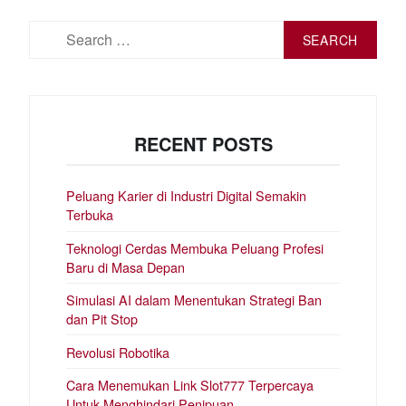
Search
for:
RECENT POSTS
Peluang Karier di Industri Digital Semakin
Terbuka
Teknologi Cerdas Membuka Peluang Profesi
Baru di Masa Depan
Simulasi AI dalam Menentukan Strategi Ban
dan Pit Stop
Revolusi Robotika
Cara Menemukan Link Slot777 Terpercaya
Untuk Menghindari Penipuan