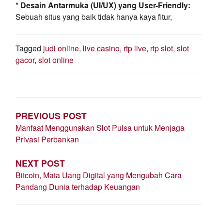
*
Desain Antarmuka (UI/UX) yang User-Friendly:
Sebuah situs yang baik tidak hanya kaya fitur,
Tagged
judi online
,
live casino
,
rtp live
,
rtp slot
,
slot
gacor
,
slot online
POST
NAVIGATION
PREVIOUS POST
Manfaat Menggunakan Slot Pulsa untuk Menjaga
Privasi Perbankan
NEXT POST
Bitcoin, Mata Uang Digital yang Mengubah Cara
Pandang Dunia terhadap Keuangan