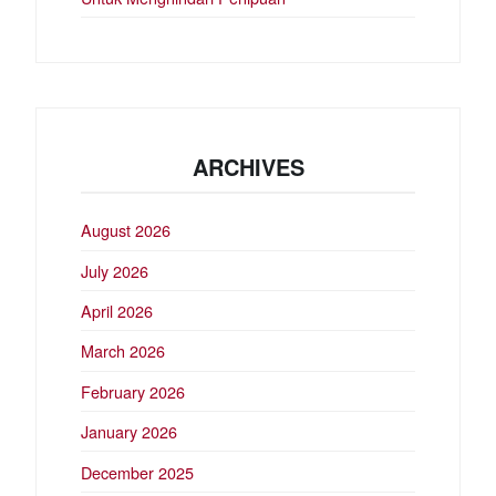
ARCHIVES
August 2026
July 2026
April 2026
March 2026
February 2026
January 2026
December 2025