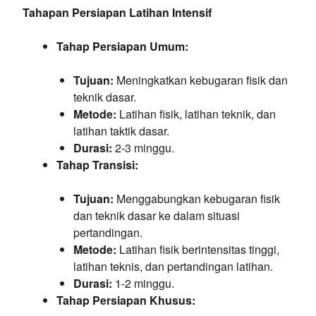
Tahapan Persiapan Latihan Intensif
Tahap Persiapan Umum:
Tujuan:
Meningkatkan kebugaran fisik dan
teknik dasar.
Metode:
Latihan fisik, latihan teknik, dan
latihan taktik dasar.
Durasi:
2-3 minggu.
Tahap Transisi:
Tujuan:
Menggabungkan kebugaran fisik
dan teknik dasar ke dalam situasi
pertandingan.
Metode:
Latihan fisik berintensitas tinggi,
latihan teknis, dan pertandingan latihan.
Durasi:
1-2 minggu.
Tahap Persiapan Khusus: